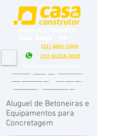
Loja Arujá - SP
(11) 4651-1500
(11) 91318-3020
aruja@casadoconstrutor.com.br
Andaimes |
Escoramento |
Cocretagem |
Furação e Demolição |
Compactação |
Ferramentas |
Acesso e Elevação |
Aluguel de Betoneiras e
Equipamentos para
Concretagem