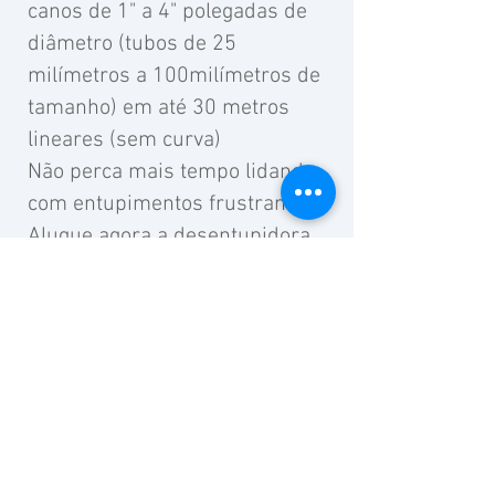
canos de 1" a 4" polegadas de
diâmetro (tubos de 25
milímetros a 100milímetros de
tamanho) em até 30 metros
lineares (sem curva)
Não perca mais tempo lidando
com entupimentos frustrantes.
Alugue agora a desentupidora
de encanamentos e experimente
a qualidade e eficiência que você
merece para resolver os
problemas de encanamento de
forma rápida e duradoura.
Aluguel de Desentupidora de
Esgoto, Locação de Máquina de