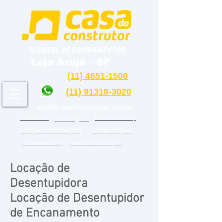
Loja Arujá - SP
(11) 4651-1500
(11) 91318-3020
aruja@casadoconstrutor.com.br
Andaimes |
Escoramento |
Cocretagem |
Furação e Demolição |
Compactação |
Ferramentas |
Acesso e Elevação |
Locação de
Desentupidora
Locação de Desentupidor
de Encanamento