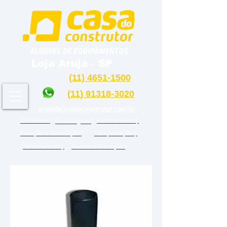
Loja Arujá - SP
(11) 4651-1500
(11) 91318-3020
aruja@casadoconstrutor.com.br
Andaimes |
Escoramento |
Cocretagem |
Furação e Demolição |
Compactação |
Ferramentas |
Acesso e Elevação |