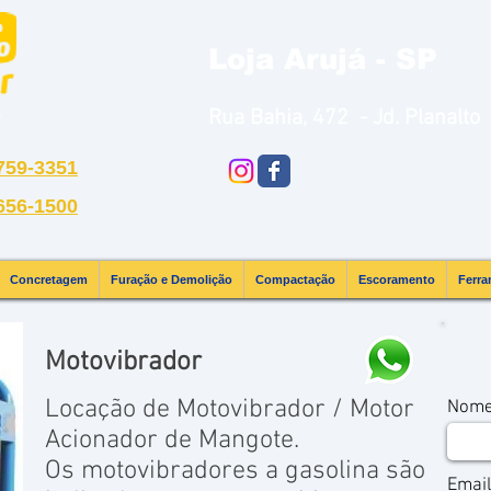
Loja Arujá - SP
Rua Bahia, 472 - Jd. Planalto
4759-3351
4656-1500
Cocretagem |
Furação e Demolição |
Compactação |
Escoramento |
Ferra
Concretagem
Furação e Demolição
Compactação
Escoramento
Ferra
Motovibrador
Locação de Motovibrador / Motor
Nom
Acionador de Mangote.
Os motovibradores a gasolina são
Email