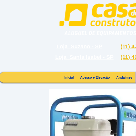
Loja Suzano - SP
(11) 
Loja Santa Isabel - SP
(11) 
Acesso e Elevação |
Andaimes |
Inicial
Acesso e Elevação
Andaimes