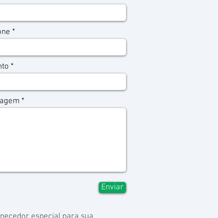
one
nto
agem
Enviar
rnecedor especial para sua