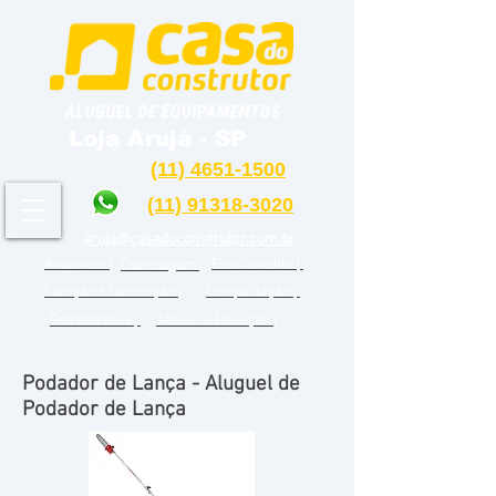
Loja Arujá - SP
(11) 4651-1500
(11) 91318-3020
aruja@casadoconstrutor.com.br
Andaimes |
Escoramento |
Cocretagem |
Furação e Demolição |
Compactação |
Ferramentas |
Acesso e Elevação |
Podador de Lança - Aluguel de
Podador de Lança