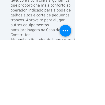
leve, conta com cinta ergonômica,
que proporciona mais conforto ao
operador. Indicado para a poda de
galhos altos e corte de pequenos
troncos. Aproveite para alugar
outros equipamentos
para jardinagem na Casa do
Construtor.
Aluguel de Podador de Lança e aqui!
* A poda de qualquer árvore deve ter
uma autorização por escrito do
IBAMA.
Solicitar Orçamento
Loja Arujá - Jardim Planalto